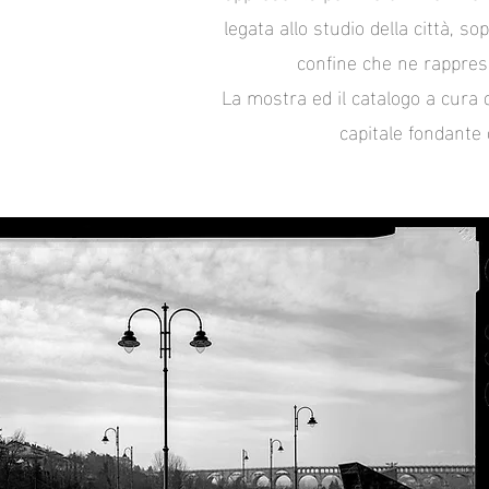
legata allo studio della città, s
confine che ne rapprese
La mostra ed il catalogo a cura 
capitale fondante 